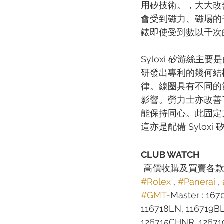
用矽技術。，大大改
會受到磁力、磁場的
錶即使受到數以千次的
Syloxi 矽游絲主要
研發出專利的幾何結
律。線圈具有不同的
影響。勞力士亦改善
能保持同心。此固定方
這亦是配備 Sylox
CLUB WATCH
 高價收購及買賣各
#Rolex
 , 
#Panerai
 , 
#GMT
-Master : 167
116718LN, 116719B
126715CHNR, 12671