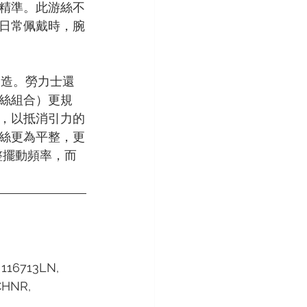
精準。此游絲不
日常佩戴時，腕
物所製造。勞力士還
絲組合）更規
，以抵消引力的
絲更為平整，更
調整擺動頻率，而
 116713LN, 
CHNR, 