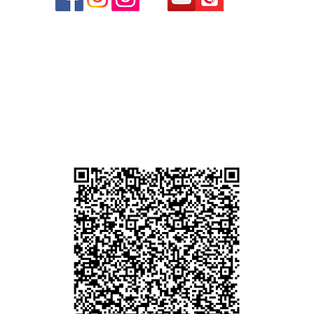
心09
 (深
貴金屬及寶石交易商註冊
尖沙咀分店
註冊號碼：B-B-23-10-01889