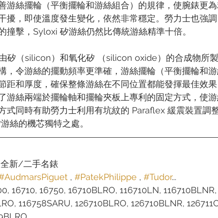
善游絲擺輪（平衡擺輪和游絲組合）的規律，使腕錶更為
干擾，即使溫度發生變化，依然非常穩定。勞力士也強調
撞擊，Syloxi 矽游絲仍然比傳統游絲精準十倍。
是由矽（silicon）和氧化矽 （silicon oxide）的合成
構，令游絲的擺動頻率更準確，游絲擺輪（平衡擺輪和游
節距和厚度，確保整條游絲在不同位置都能發揮最佳效果
了游絲兩端於擺輪軸和擺輪夾板上專利的固定方式，使游
式同時有助勞力士利用有坑紋的 Paraflex 緩震裝置
i 矽游絲的機芯獨特之處。
款全新/二手名錶
#AudmarsPiguet
 , 
#PatekPhilippe
 , 
#Tudor
...
00, 16710, 16750, 16710BLRO, 116710LN, 116710BLNR,
LRO, 116758SARU, 126710BLRO, 126710BLNR, 126711
9BLRO...