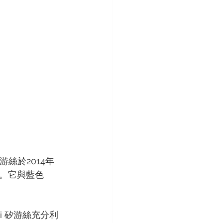
絲於2014年
。它與藍色
i 矽游絲充分利