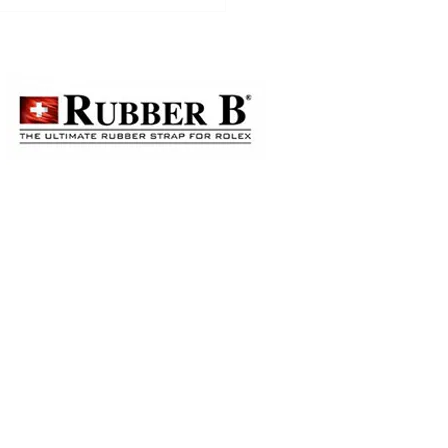
lex、PP、AP都用同一時間
？你被名錶品牌洗腦咗好
？真相終於曝光！