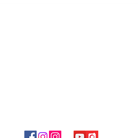
Rolex GMT-Master II
Ro
16710BLRO：鋁圈百事傳
拍照
奇，五位數勞力士的最後黃金
多年
年代
Contact
Tel: +852 6808 8810 /
+852 9188 8912
WhatsApp:
+852 6808 8810
/
+852 9188 8912
Facebook: Club Watch
Email: clubwatchhk@gmail.com
商場