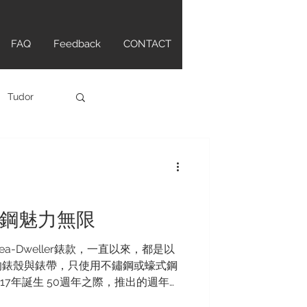
FAQ
Feedback
CONTACT
Tudor
IWC
TAG HEUER
黃金鋼魅力無限
l Sea-Dweller錶款，一直以來，都是以
的錶殼與錶帶，只使用不鏽鋼或蠔式鋼
在2017年誕生 50週年之際，推出的週年版
；直到...