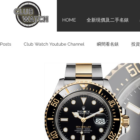
HOME
全新現價及二手名錶
 Posts
Club Watch Youtube Channel
瞬間看名錶
投資
Panerai
Omega
H. MOSER & CIE.
Chopard
Hublot
Vintage
Glashütte Original
Bell & Ross
BLANCPAIN
HAMILTON
ORIS
VACHERON CONS