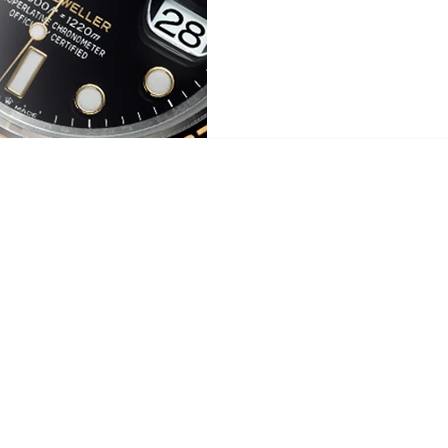
Contact
Tel: +852 6808 8810 /
+852 9188 8912
WhatsApp:
+852 6808 8810
/
+852 9188 8912
Facebook: Club Watch
Email: clubwatchhk@gmail.com