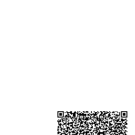
門市地址：
Shop 1 - 金鐘夏慤道18號海富中心
一樓21號 （金鐘站A出口）
Shop 2 - 尖沙咀麼地道63號好時中
號地舖 (尖沙咀P2出口)​
Shop 3 - 深水埗深之都一樓 89-91舖
水埗D2出口)
金鐘分店
註冊號碼：B-B-23-10-01888