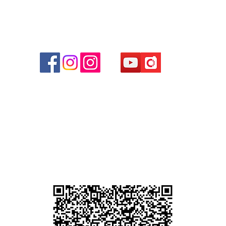
商場
心09
 (深
貴金屬及寶石交易商註冊
尖沙咀分店
註冊號碼：B-B-23-10-01889