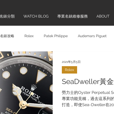
名錶分類
WATCH BLOG
專業名錶維修服務
ABOUT
名錶攻略
Rolex
Patek Philippe
Audemars Piguet
Swatch
Girard-Perregaux
新手上路齊齊學
品牌巡禮
2021年5月5日
Rolex
BVLGARI
MONTBLANC
Cartier
BREITLING
SeaDweller
勞力士的Oyster Perpetua
TANTIN
ZENITH
專業功能見稱，過去這系列
打造，即使Sea-Dweller
本依然字使用貴金屬於此錶款上