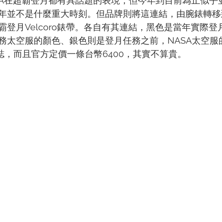
GA在超霸登月都有具話題的表現，但今年到目前為止似乎
年並不是什麼重大時刻。但品牌則將這連結，由腕錶轉移
霸登月Velcoro錶帶。各自有其連結，黑色是當年實際
務太空服的顏色、銀色則是登月任務之前，NASA太空服
誌，而且官方定價一條台幣6400，其實不算貴。