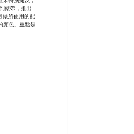
並未特別提及，
到錶帶，推出
登月錶所使用的配
的顏色。重點是