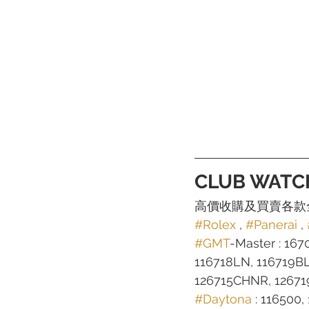
CLUB WATC
高價收購及買賣各款
#Rolex
 , 
#Panerai
 , 
#GMT
-Master : 167
116718LN, 116719B
126715CHNR, 12671
#Daytona
 : 116500,