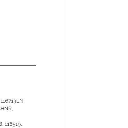
 116713LN, 
CHNR, 
8, 116519, 