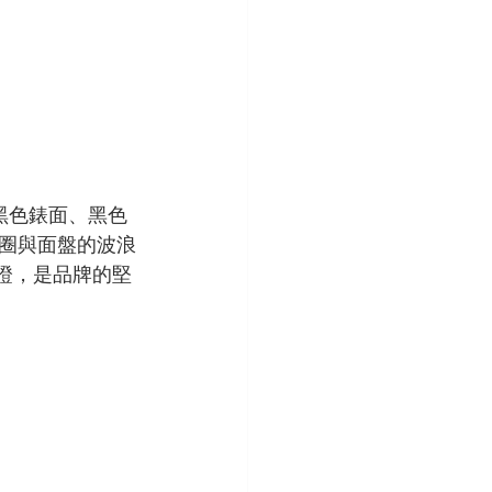
殼、黑色錶面、黑色
圈與面盤的波浪
認證，是品牌的堅