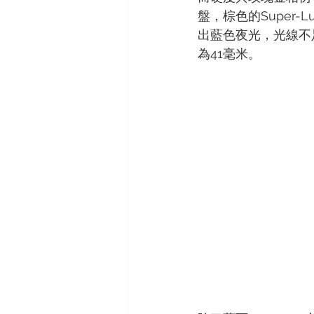
盤，棕色的Super-L
出藍色夜光，光線不
為41毫米。