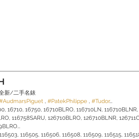
H
全新/二手名錶
#AudmarsPiguet
 , 
#PatekPhilippe
 , 
#Tudor
...
00, 16710, 16750, 16710BLRO, 116710LN, 116710BLNR,
LRO, 116758SARU, 126710BLRO, 126710BLNR, 126711
9BLRO...
 116503, 116505, 116506, 116508, 116509, 116515, 11651