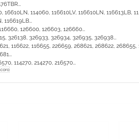
576TBR...
10, 16610LN, 114060, 116610LV, 116610LN, 116613LB, 1
 116619LB...
 116660, 126600, 126603, 126660...
15, 326138, 326933, 326934, 326935, 326938...
6621, 116622, 116655, 226659, 268621, 268622, 268655, 
81...
16570, 114270, 214270, 216570...
lcoro