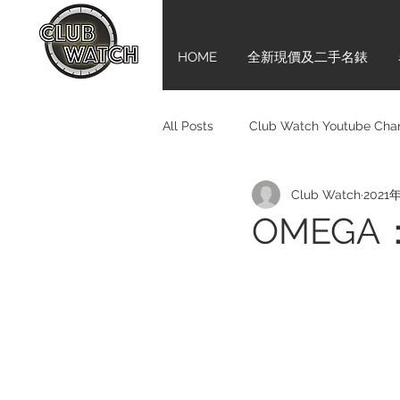
HOME
全新現價及二手名錶
All Posts
Club Watch Youtube Cha
Club Watch
2021
Audemars Piguet
Tudor
OMEGA
Girard-Perregaux
新手上路齊
Bell & Ross
BVLGARI
M