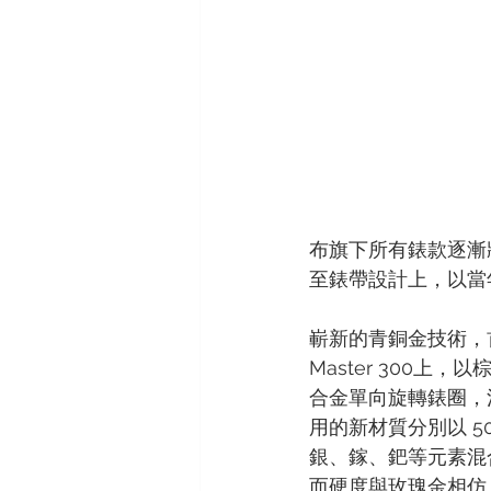
ORIS
VACHERON CONSTAN
布旗下所有錶款逐漸
至錶帶設計上，以當年
嶄新的青銅金技術，首
Master 300上
合金單向旋轉錶圈，
用的新材質分別以 50
銀、鎵、鈀等元素混
而硬度與玫瑰金相仿