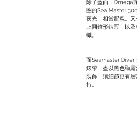
除了藍面，Omega
圈的Sea Master
夜光，相當配襯。又
上圓錐形錶冠，以及
幟。
而Seamaster D
錶帶，盡以黑色顯露
裝飾，讓細節更有層
持。