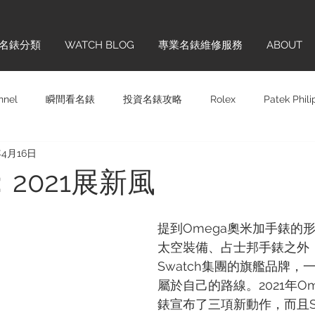
名錶分類
WATCH BLOG
專業名錶維修服務
ABOUT
nnel
瞬間看名錶
投資名錶攻略
Rolex
Patek Phil
年4月16日
Panerai
Omega
H. MOSER & CIE.
Chopard
Sw
：2021展新風
齊學
品牌巡禮
IWC
Hublot
Vintage
Glashü
提到Omega奧米加手錶的
太空裝備、占士邦手錶之外
Swatch集團的旗艦品牌，
ONTBLANC
Cartier
BREITLING
TAG HEUER
BL
屬於自己的路線。2021年Om
錶宣布了三項新動作，而且Sea