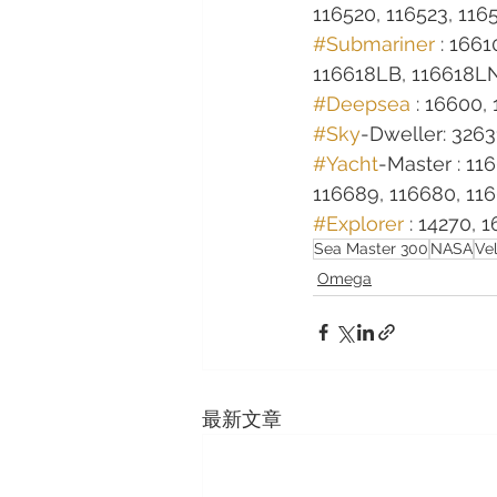
116520, 116523, 116
#Submariner
 : 166
116618LB, 116618LN,
#Deepsea
 : 16600,
#Sky
-Dweller: 3263
#Yacht
-Master : 11
116689, 116680, 1166
#Explorer
 : 14270, 
Sea Master 300
NASA
Ve
Omega
最新文章