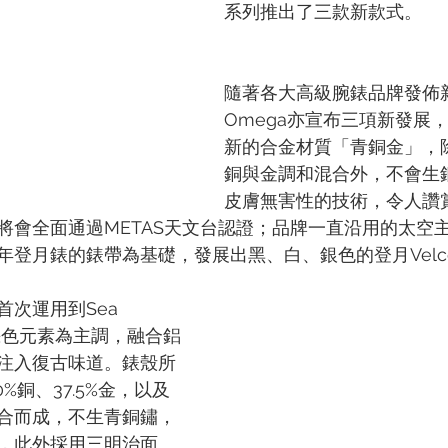
系列推出了三款新款式。
TIN
ZENITH
隨著各大高級腕錶品牌發佈
Omega亦宣布三項新發展
新的合金材質「青銅金」，
銅與金調和混合外，不會生
皮膚無害性的技術，令人讚
將會全面通過METAS天文台認證；品牌一直沿用的太空
登月錶的錶帶為基礎，發展出黑、白、銀色的登月Velco
次運用到Sea 
，以棕色元素為主調，融合鋁
注入復古味道。錶殼所
%銅、37.5%金，以及
合而成，不生青銅鏽，
，此外採用三明治面