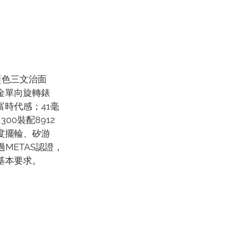
 是藍色三文治面
金單向旋轉錶
時代感；41毫
300裝配8912
度擺輪、矽游
過METAS認證，
基本要求。