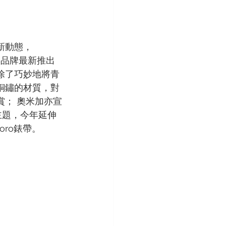
新動態，
，品牌最新推出
除了巧妙地將青
銅鏽的材質，對
賞； 奧米加亦宣
主題，今年延伸
ro錶帶。