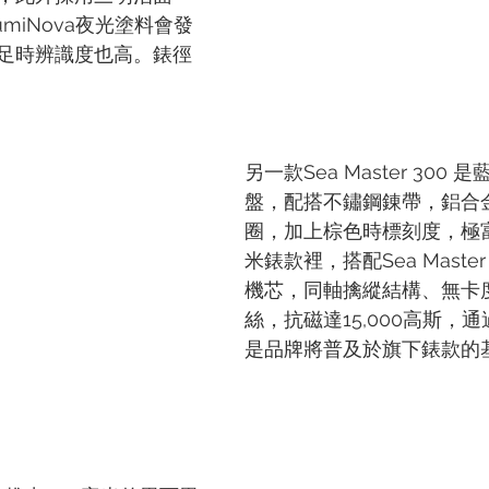
umiNova夜光塗料會發
足時辨識度也高。錶徑
另一款Sea Master 300
盤，配搭不鏽鋼錬帶，鋁合
圈，加上棕色時標刻度，極富
米錶款裡，搭配Sea Master 
機芯，同軸擒縱結構、無卡
絲，抗磁達15,000高斯，通
是品牌將普及於旗下錶款的