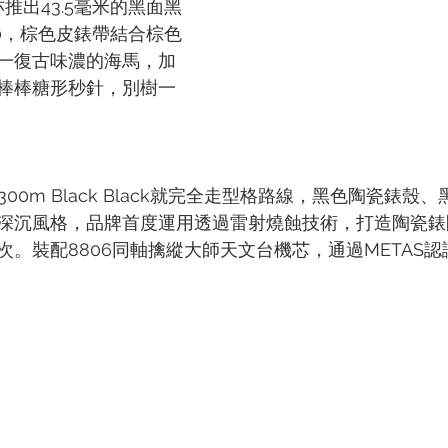
亦推出43.5毫米的黑面黑
 300，棕色皮錶帶結合棕色
一復古味濃的海馬，加
棒棒糖形秒針，別樹一
iver 300m Black Black就完全走型格路線，黑色陶瓷錶
深沉風格，品牌首度運用透過雷射燒蝕技術，打造陶瓷錶
次。裝配8806同軸擒縱大師天文台機芯，通過METAS