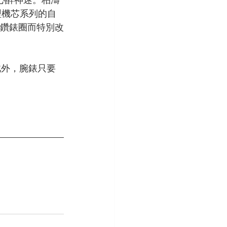
 型機芯系列的自
鑲鑽錶圈而特別改
此外，腕錶只要
。