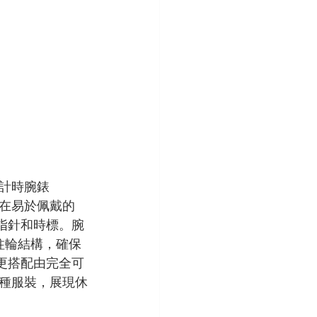
計時腕錶
能在易於佩戴的 
指針和時標。腕
 柱輪結構，確保
更搭配由完全可
種服裝，展現休