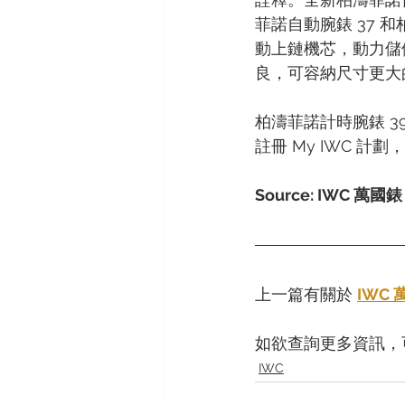
菲諾自動腕錶 37 和
動上鏈機芯，動力儲
良，可容納尺寸更大
柏濤菲諾計時腕錶 3
註冊 My IWC 
Source: IWC 萬國錶
上一篇有關於 
IWC
如欲查詢更多資訊，
IWC