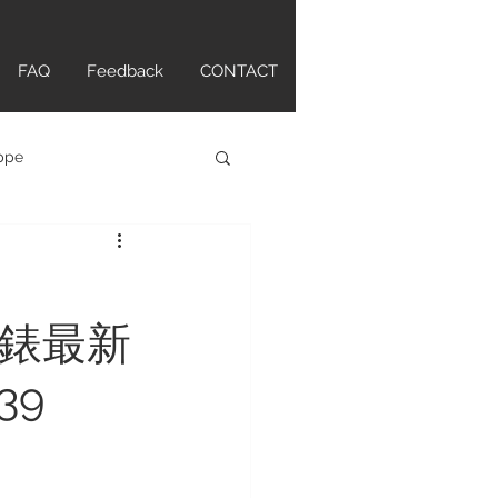
FAQ
Feedback
CONTACT
ippe
atch
萬國錶最新
tte Original
39
ANCPAIN
HAMILTON