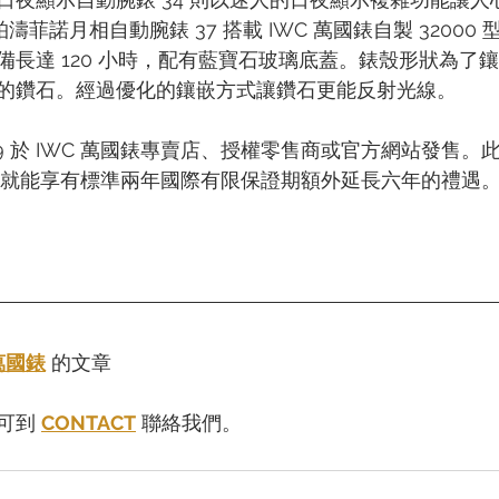
柏濤菲諾月相自動腕錶 37 搭載 IWC 萬國錶自製 32000
備長達 120 小時，配有藍寶石玻璃底蓋。錶殼形狀為了
的鑽石。經過優化的鑲嵌方式讓鑽石更能反射光線。
9 於 IWC 萬國錶專賣店、授權零售商或官方網站發售。
計劃，就能享有標準兩年國際有限保證期額外延長六年的禮遇
 萬國錶
 的文章
可到 
CONTACT
 聯絡我們。