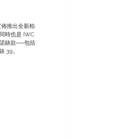
，宣佈推出全新柏
也是 IWC 
諾錶款──包括
 39。