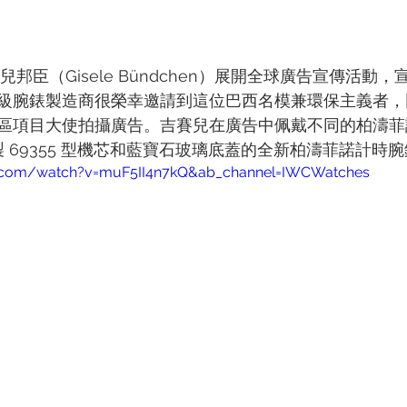
兒邦臣（Gisele Bündchen）展開全球廣告宣傳活動
級腕錶製造商很榮幸邀請到這位巴西名模兼環保主義者，同時
區項目大使拍攝廣告。吉賽兒在廣告中佩戴不同的柏濤菲
製 69355 型機芯和藍寶石玻璃底蓋的全新柏濤菲諾計時腕錶
e.com/watch?v=muF5II4n7kQ&ab_channel=IWCWatches