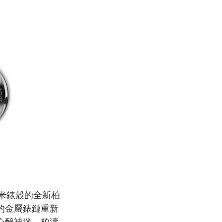
毫米錶殼的全新柏
的金屬錶鏈重新
心醉神迷。柏濤