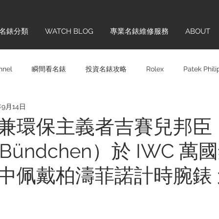
名錶分類
WATCH BLOG
專業名錶維修服務
ABOUT
nnel
瞬間看名錶
投資名錶攻略
Rolex
Patek Phil
年9月14日
Panerai
Omega
H. MOSER & CIE.
Chopard
Sw
兼環保主義者吉賽兒邦臣
e Bündchen）於 IWC 
齊學
品牌巡禮
IWC
Hublot
Vintage
Glashü
中佩戴柏濤菲諾計時腕錶 
ONTBLANC
Cartier
BREITLING
TAG HEUER
BL