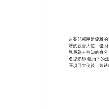
吉賽兒邦臣是優雅的化
署的親善大使，也因
兒最為人熟知的身分
名攝影師 鏡頭下的
區項目大使後，製錶