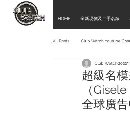
HOME
全新現價及二手名錶
All Posts
Club Watch Youtube Cha
Club Watch
2022
Audemars Piguet
Tudor
超級名模
（Gisel
Girard-Perregaux
新手上路齊
全球廣告
Bell & Ross
BVLGARI
M