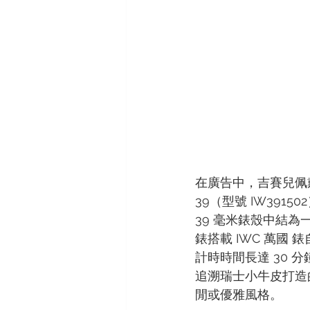
在廣告中，吉賽兒佩
39（型號 IW39
39 毫米錶殼中結
錶搭載 IWC 萬國
計時時間長達 30
追溯瑞士小牛皮打造
閒或優雅風格。