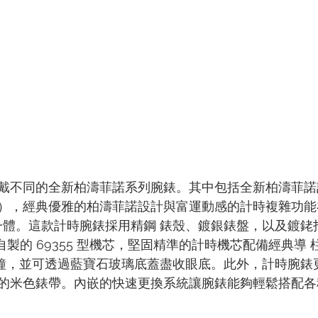
戴不同的全新柏濤菲諾系列腕錶。其中包括全新柏濤菲諾
1502），經典優雅的柏濤菲諾設計與富運動感的計時複雜功
為一體。這款計時腕錶採用精鋼 錶殼、鍍銀錶盤，以及鍍銠
 錶自製的 69355 型機芯，堅固精準的計時機芯配備經典導
 分鐘，並可透過藍寶石玻璃底蓋盡收眼底。此外，計時腕錶
的米色錶帶。內嵌的快速更換系統讓腕錶能夠輕鬆搭配各