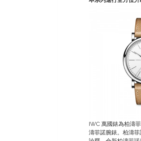
IWC 萬國錶為柏濤
濤菲諾腕錶。柏濤菲
詮釋。全新柏濤菲諾