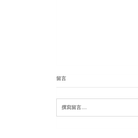
留言
撰寫留言......
經典從不褪色—— 勞力士
Rolex Lady-Datejust