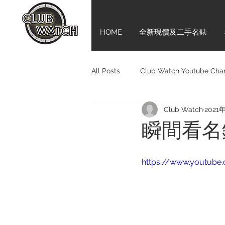
HOME
全新現價及二手名錶
All Posts
Club Watch Youtube Cha
Club Watch
2021
Audemars Piguet
Tudor
瞬間看名錶 E
Girard-Perregaux
新手上路齊
https://www.youtub
Bell & Ross
BVLGARI
M