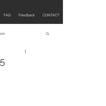
FAQ
Feedback
CONTACT
ippe
atch
5
tte Original
ANCPAIN
HAMILTON