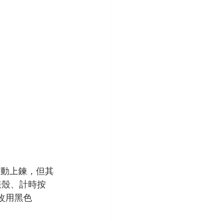
自動上鍊，但其
錶殼、計時按
改用黑色