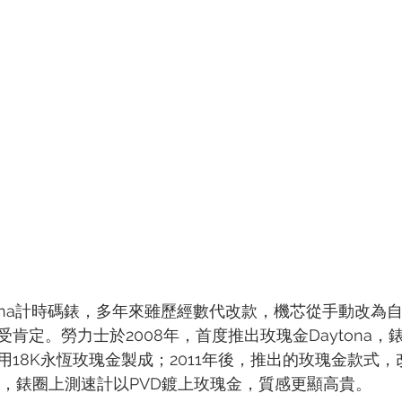
TIN
ZENITH
ytona計時碼錶，多年來雖歷經數代改款，機芯從手動改為
肯定。勞力士於2008年，首度推出玫瑰金Daytona，
18K永恆玫瑰金製成；2011年後，推出的玫瑰金款式，
瓷錶圈，錶圈上測速計以PVD鍍上玫瑰金，質感更顯高貴。  