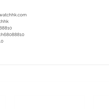
 
watchhk.com 
chhk 
088810 
tch68088810 
10