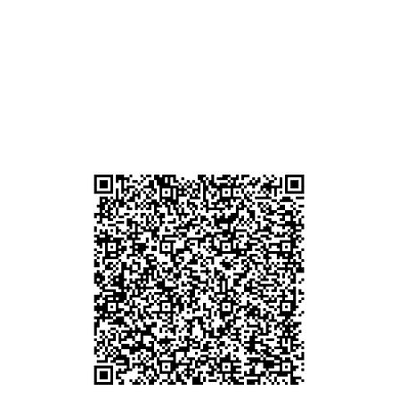
 (深
貴金屬及寶石交易商註冊
尖沙咀分店
註冊號碼：B-B-23-10-01889