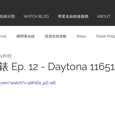
名錶分類
WATCH BLOG
專業名錶維修服務
ABOUT
nnel
瞬間看名錶
投資名錶攻略
Rolex
Patek Phil
年5月7日
Panerai
Omega
H. MOSER & CIE.
Chopard
Sw
p. 12 - Daytona 11651
齊學
品牌巡禮
IWC
Hublot
Vintage
Glashü
e.com/watch?v=4W1Ee_pZ-wE
ONTBLANC
Cartier
BREITLING
TAG HEUER
BL