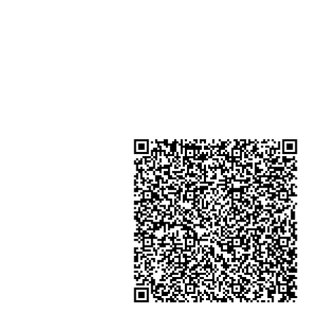
Shop 3 - 深水埗深之都一樓 89-91舖
水埗D2出口)
金鐘分店
註冊號碼：B-B-23-10-01888