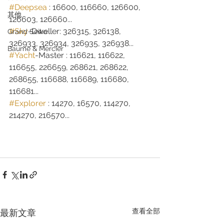
#Deepsea
 : 16600, 116660, 126600, 
其他
126603, 126660...
#Sky
-Dweller: 326315, 326138, 
Grand Seiko
326933, 326934, 326935, 326938...
Baume & Mercier
#Yacht
-Master : 116621, 116622, 
116655, 226659, 268621, 268622, 
268655, 116688, 116689, 116680, 
116681...
#Explorer
 : 14270, 16570, 114270, 
214270, 216570...
查看全部
最新文章