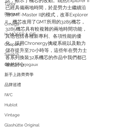
誌，顯示了機芯的改動。既然Explorer II
Tudor
已經具備兩地時間，於是勞力士繼續沿
Panerai
用GMT-Master II的模式，改革Explorer 
II，機芯改用了GMT所用的3285機芯，
Omega
3285機芯具有較複雜的兩地時間功能，
H. MOSER & CIE.
其他包括各種新專利、各項性能的優
化、採用Chronergy擒縱系統以及動力
Chopard
儲存提升至70小時等，這些年在勞力士
Swatch
各系列換裝32系機芯的作品中我們都已
暸然於心。
Girard-Perregaux
新手上路齊齊學
品牌巡禮
IWC
Hublot
Vintage
Glashütte Original