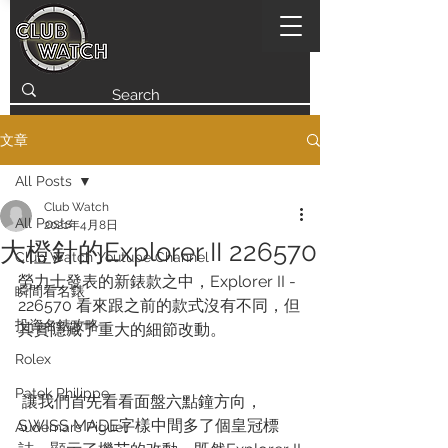
文章
All Posts
Club Watch
All Posts
2021年4月8日
大橙針的Explorer II 226570
Club Watch Youtube Channel
勞力士發表的新錶款之中，Explorer II - 
瞬間看名錶
226570 看來跟之前的款式沒有不同，但
投資名錶攻略
其實隱藏了重大的細節改動。
Rolex
Patek Philippe
 讓我們首先看看面盤六點鐘方向，
SWISS MADE字樣中間多了個皇冠標
Audemars Piguet