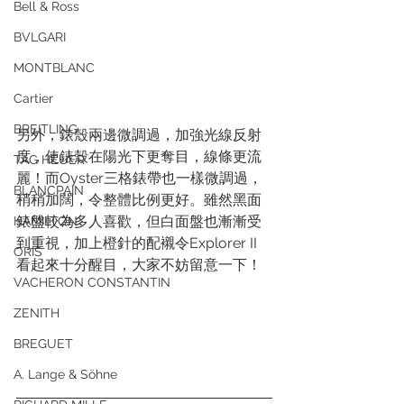
Bell & Ross
BVLGARI
MONTBLANC
Cartier
BREITLING
另外，錶殼兩邊微調過，加強光線反射
度，使錶殼在陽光下更奪目，線條更流
TAG HEUER
麗！而Oyster三格錶帶也一樣微調過，
BLANCPAIN
稍稍加闊，令整體比例更好。雖然黑面
錶盤較為多人喜歡，但白面盤也漸漸受
HAMILTON
到重視，加上橙針的配襯令Explorer II 
ORIS
看起來十分醒目，大家不妨留意一下！  
VACHERON CONSTANTIN
ZENITH
BREGUET
A. Lange & Söhne