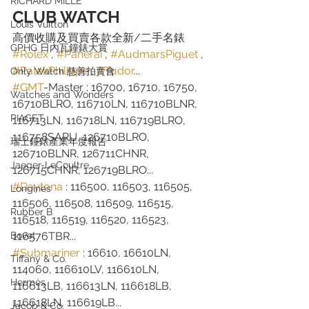
RICHARD MILLE
CLUB WATCH
Louis Vuitton
高價收購及買賣各款全新/二手名錶
GPHG 日內瓦鐘錶大賞
#Rolex
 , 
#Panerai
 , 
#AudmarsPiguet
 , 
#PatekPhilippe
 , 
#Tudor
...
Only Watch 慈善拍賣會
#GMT
-Master : 16700, 16710, 16750, 
Watches and Wonders
16710BLRO, 116710LN, 116710BLNR, 
PIAGET
116713LN, 116718LN, 116719BLRO, 
116758SARU, 126710BLRO, 
瑞士鐘錶產業年度報告
126710BLNR, 126711CHNR, 
Jaeger-LeCoultre
126715CHNR, 126719BLRO...
#Daytona
 : 116500, 116503, 116505, 
Longines
116506, 116508, 116509, 116515, 
Rubber B
116518, 116519, 116520, 116523, 
Bovet
116576TBR...
#Submariner
 : 16610, 16610LN, 
Tiffany & Co.
114060, 116610LV, 116610LN, 
Hermès
116613LB, 116613LN, 116618LB, 
116618LN, 116619LB...
Jacob & Co.