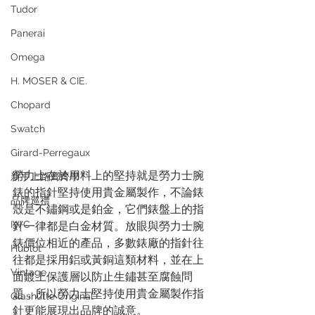
Tudor
Panerai
Omega
H. MOSER & CIE.
Chopard
Swatch
Girard-Perregaux
勞力士在於用料上的堅持就是勞力士腕
新手上路齊齊學
錶的指針堅持使用貴金屬製作，不論錶
品牌巡禮
殼是不鏽鋼或是鉑金，它們錶盤上的指
IWC
針一律都是白金材質。放眼與勞力士腕
錶價位相近的產品，多數錶廠的指針往
Hublot
往都是採用鋁或黃銅這類材料，並在上
Vintage
面鍍上保護層以防止生鏽甚至腐蝕問
題，所以勞力士堅持使用貴金屬製作指
Glashütte Original
針更能展現出品牌的誠意。