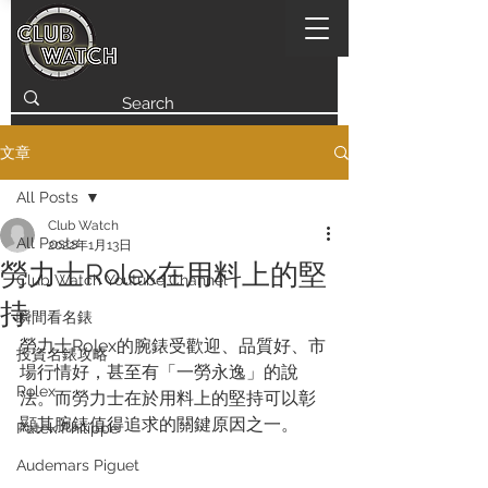
文章
All Posts
Club Watch
All Posts
2022年1月13日
勞力士Rolex在用料上的堅
Club Watch Youtube Channel
持
瞬間看名錶
勞力士Rolex的腕錶受歡迎、品質好、市
投資名錶攻略
場行情好，甚至有「一勞永逸」的說
Rolex
法。而勞力士在於用料上的堅持可以彰
顯其腕錶值得追求的關鍵原因之一。
Patek Philippe
Audemars Piguet