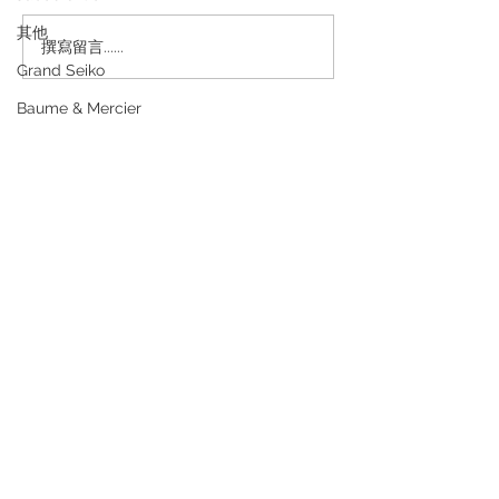
其他
Rolex GMT-Master II
撰寫留言......
Rolex、PP、A
Grand Seiko
16710BLRO：鋁圈百事傳
時間拍照？你被
奇，五位數勞力士的最後
洗腦咗好多年？
Baume & Mercier
黃金年代
曝光！
退款規例
私隱聲明
FAQ
Contact
Tel:
+852 6808 8810
/
+852 9188 8912
WhatsApp:
+852 6808 8810
/
+852 9188 8912
Facebook: Club Watch
Email: clubwatchhk@gmail.com
門市地址：
Shop 1 - 金鐘夏慤道18號海富中心商場 一樓21號
（金鐘站A出口）
Shop 2 - 尖沙咀麼地道63號好時中心09號地舖 (尖沙