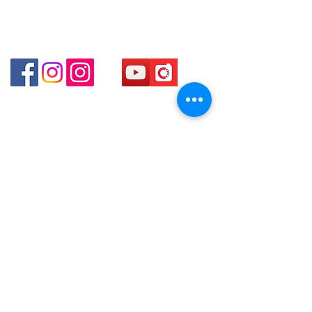
咀P2出口)​
Shop 3 - 深水埗深之都一樓 89-91舖 (深水埗D2出口)
貴金屬及寶石交易商註冊
金鐘分店