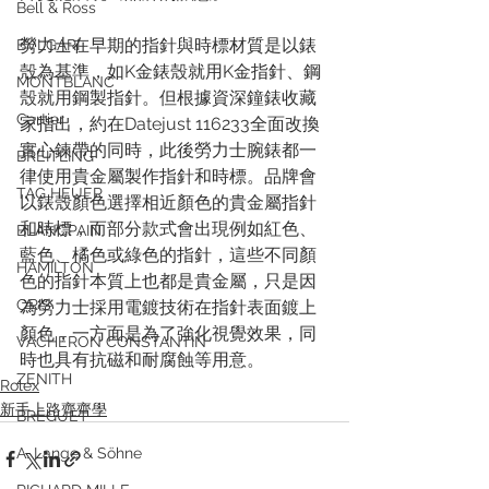
Bell & Ross
勞力士在早期的指針與時標材質是以錶
BVLGARI
殼為基準，如K金錶殼就用K金指針、鋼
MONTBLANC
殼就用鋼製指針。但根據資深鐘錶收藏
Cartier
家指出，約在Datejust 116233全面改換
實心鍊帶的同時，此後勞力士腕錶都一
BREITLING
律使用貴金屬製作指針和時標。品牌會
TAG HEUER
以錶殼顏色選擇相近顏色的貴金屬指針
和時標，而部分款式會出現例如紅色、
BLANCPAIN
藍色、橘色或綠色的指針，這些不同顏
HAMILTON
色的指針本質上也都是貴金屬，只是因
ORIS
為勞力士採用電鍍技術在指針表面鍍上
顏色，一方面是為了強化視覺效果，同
VACHERON CONSTANTIN
時也具有抗磁和耐腐蝕等用意。
ZENITH
Rolex
新手上路齊齊學
BREGUET
A. Lange & Söhne